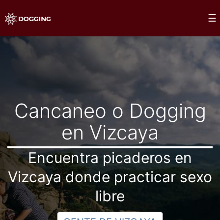
Saltar
×
☰
al
Dogging
contenido
Cancaneo o Dogging
en Vizcaya
Encuentra picaderos en
Vizcaya donde practicar sexo
libre