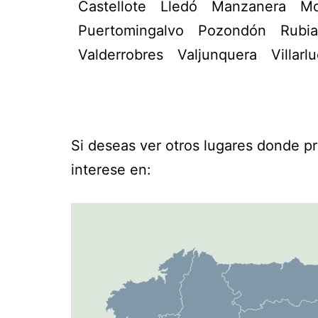
Castellote
Lledó
Manzanera
Mo
Puertomingalvo
Pozondón
Rubia
Valderrobres
Valjunquera
Villarl
Si deseas ver otros lugares donde p
interese en: