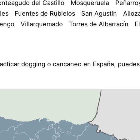
nteagudo del Castillo
Mosqueruela
Peñarro
les
Fuentes de Rubielos
San Agustín
Alloz
uengo
Villarquemado
Torres de Albarracín
El
racticar dogging o cancaneo en España, puedes 