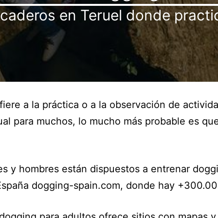
caderos en Teruel donde practic
iere a la práctica o a la observación de activid
al para muchos, lo mucho más probable es que
s y hombres están dispuestos a entrenar doggi
n España dogging-spain.com, donde hay +300.00
y dogging para adultos ofrece sitios con mapas y