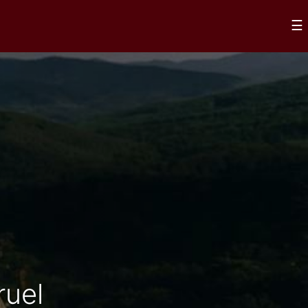
×
☰
ruel