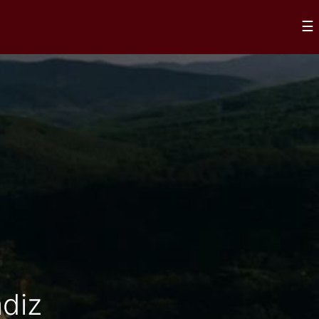
×
☰
diz