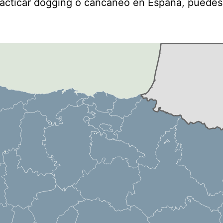
racticar dogging o cancaneo en España, puedes 