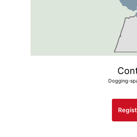
Cont
Dogging-spa
Regíst