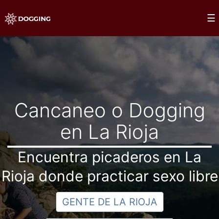
Saltar
×
☰
al
Dogging
contenido
Cancaneo o Dogging
en La Rioja
Encuentra picaderos en La
Rioja donde practicar sexo libre
GENTE DE LA RIOJA