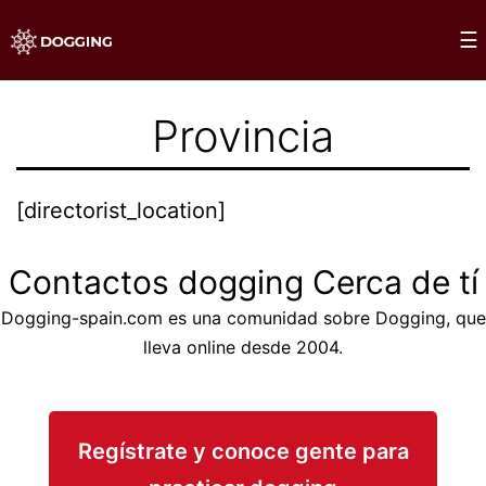
Saltar
×
☰
al
Dogging
contenido
Provincia
[directorist_location]
Contactos dogging Cerca de tí
Dogging-spain.com es una comunidad sobre Dogging, que
lleva online desde 2004.
Regístrate y conoce gente para