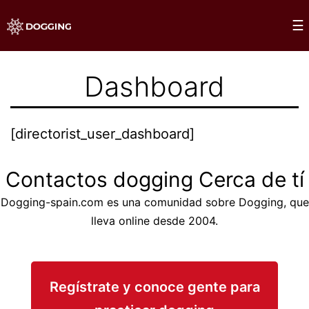
Saltar
×
☰
al
Dogging
contenido
Dashboard
[directorist_user_dashboard]
Contactos dogging Cerca de tí
Dogging-spain.com es una comunidad sobre Dogging, que
lleva online desde 2004.
Regístrate y conoce gente para